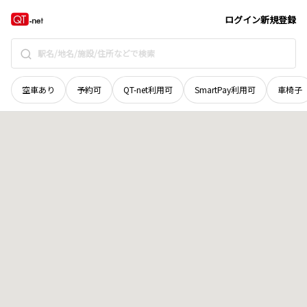
北海道
札幌市東区
北丘珠四条
地域選択で探す
ログイン
新規登録
空車あり
予約可
QT-net利用可
SmartPay利用可
車椅子