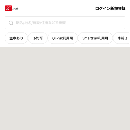
北海道
札幌市東区
北四十七条東
地域選択で探す
ログイン
新規登録
空車あり
予約可
QT-net利用可
SmartPay利用可
車椅子