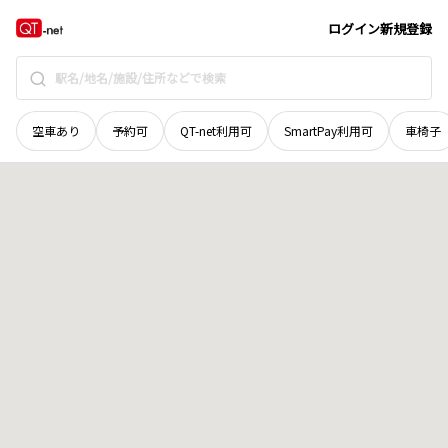
北海道
札幌市清田区
美しが丘一条
地域選択で探す
ログイン
新規登録
空車あり
予約可
QT-net利用可
SmartPay利用可
車椅子