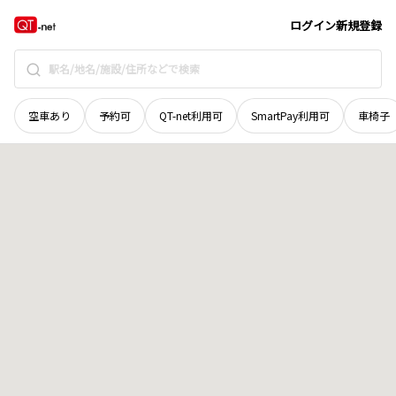
北海道
札幌市白石区
本通十三丁目北
地域選択で探す
ログイン
新規登録
空車あり
予約可
QT-net利用可
SmartPay利用可
車椅子