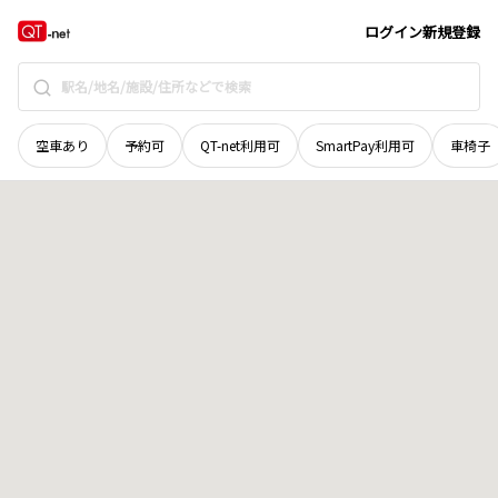
北海道
札幌市白石区
栄通
地域選択で探す
ログイン
新規登録
空車あり
予約可
QT-net利用可
SmartPay利用可
車椅子