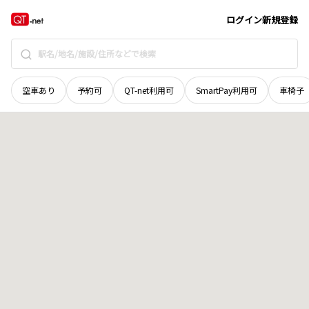
北海道
札幌市西区
八軒二条西
地域選択で探す
ログイン
新規登録
空車あり
予約可
QT-net利用可
SmartPay利用可
車椅子