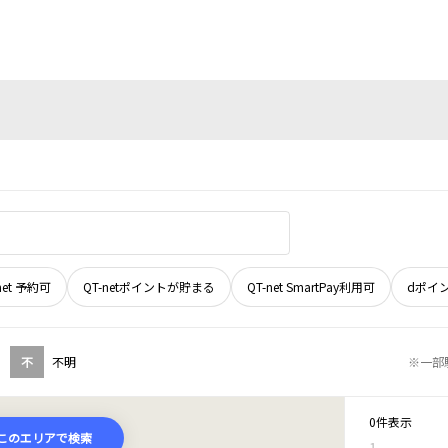
net 予約可
QT-netポイントが貯まる
QT-net SmartPay利用可
dポイ
不
不明
※一部
0件表示
このエリアで検索
1