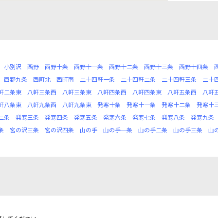
小別沢
西野
西野十条
西野十一条
西野十二条
西野十三条
西野十四条
西野九条
西町北
西町南
二十四軒一条
二十四軒二条
二十四軒三条
二十
軒二条東
八軒三条西
八軒三条東
八軒四条西
八軒四条東
八軒五条西
八軒
軒八条東
八軒九条西
八軒九条東
発寒十条
発寒十一条
発寒十二条
発寒十
二条
発寒三条
発寒四条
発寒五条
発寒六条
発寒七条
発寒八条
発寒九条
条
宮の沢三条
宮の沢四条
山の手
山の手一条
山の手二条
山の手三条
山