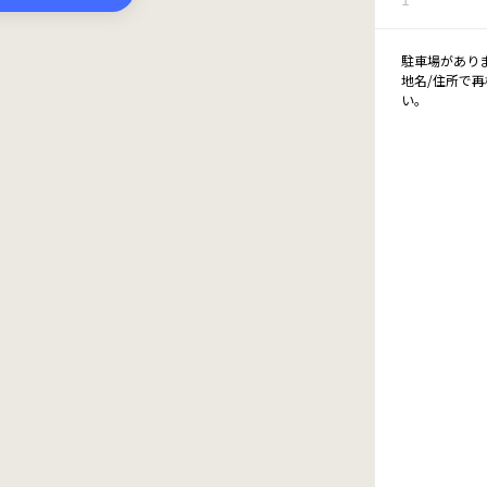
駐車場があり
地名/住所で
い。