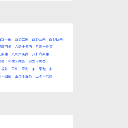
西野一条
西野二条
西野三条
西野四条
四軒四条
八軒十条西
八軒十条東
五条東
八軒六条西
八軒六条東
三条
発寒十四条
発寒十五条
福井
平和
平和一条
平和二条
の手四条
山の手五条
山の手六条