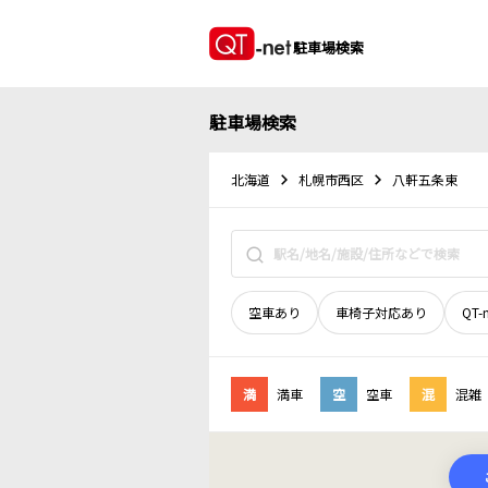
駐車場検索
駐車場検索
北海道
札幌市西区
八軒五条東
空車あり
車椅子対応あり
QT-
満
満車
空
空車
混
混雑