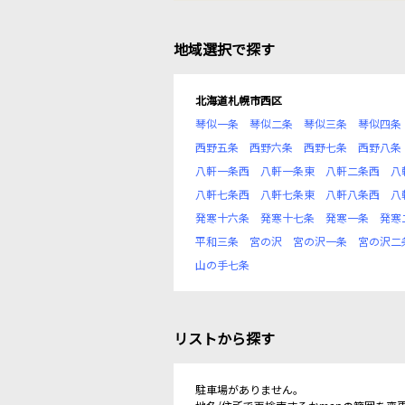
地域選択で探す
北海道札幌市西区
琴似一条
琴似二条
琴似三条
琴似四条
西野五条
西野六条
西野七条
西野八条
八軒一条西
八軒一条東
八軒二条西
八
八軒七条西
八軒七条東
八軒八条西
八
発寒十六条
発寒十七条
発寒一条
発寒
平和三条
宮の沢
宮の沢一条
宮の沢二
山の手七条
リストから探す
駐車場がありません。