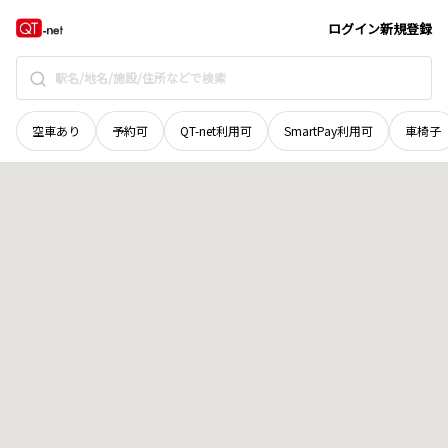
北海道
札幌市西区
発寒九条
地域選択で探す
ログイン
新規登録
空車あり
予約可
QT-net利用可
SmartPay利用可
車椅子