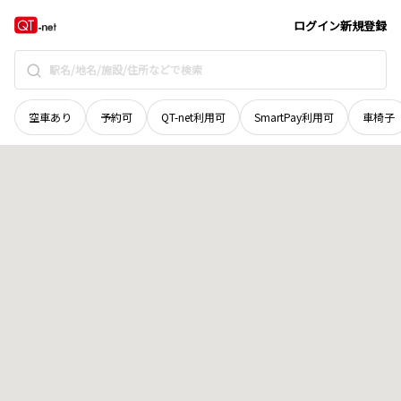
北海道
札幌市西区
西野一条
地域選択で探す
ログイン
新規登録
空車あり
予約可
QT-net利用可
SmartPay利用可
車椅子