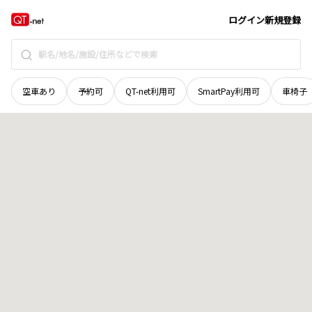
北海道
松前郡松前町
字松城
地域選択で探す
ログイン
新規登録
空車あり
予約可
QT-net利用可
SmartPay利用可
車椅子