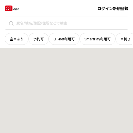
北海道
松前郡松前町
字白神
地域選択で探す
ログイン
新規登録
空車あり
予約可
QT-net利用可
SmartPay利用可
車椅子