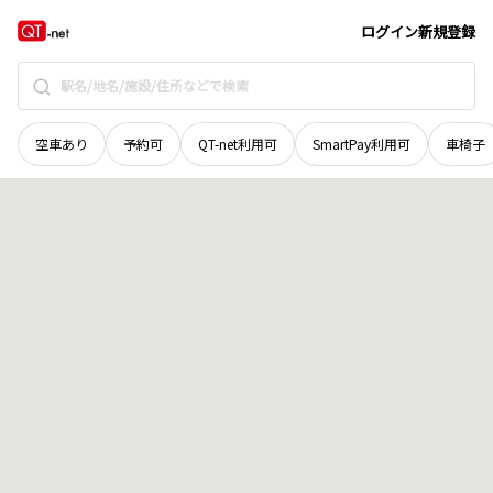
北海道
松前郡松前町
字高野
地域選択で探す
ログイン
新規登録
空車あり
予約可
QT-net利用可
SmartPay利用可
車椅子