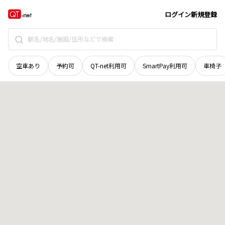
北海道
松前郡福島町
字館崎
地域選択で探す
ログイン
新規登録
空車あり
予約可
QT-net利用可
SmartPay利用可
車椅子