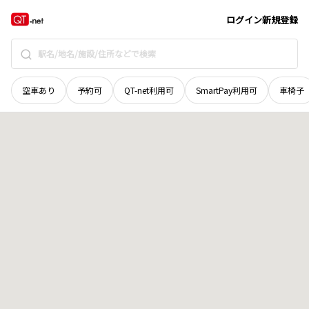
北海道
枝幸郡中頓別町
字藤井
地域選択で探す
ログイン
新規登録
空車あり
予約可
QT-net利用可
SmartPay利用可
車椅子