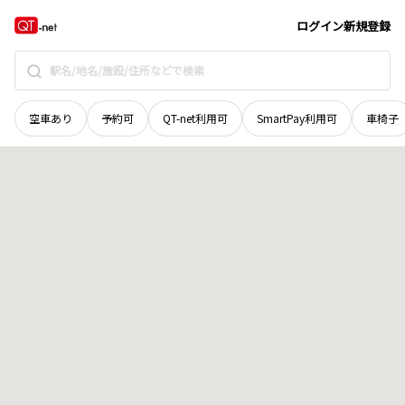
北海道
枝幸郡枝幸町
下幌別
地域選択で探す
ログイン
新規登録
空車あり
予約可
QT-net利用可
SmartPay利用可
車椅子