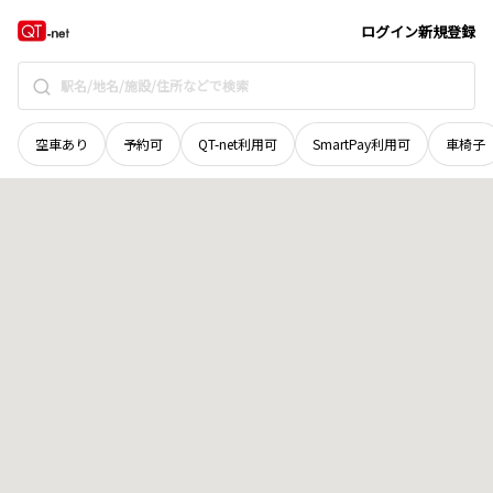
北海道
枝幸郡枝幸町
乙忠部
地域選択で探す
ログイン
新規登録
空車あり
予約可
QT-net利用可
SmartPay利用可
車椅子