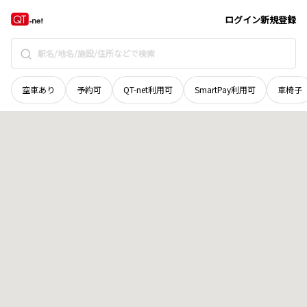
北海道
枝幸郡枝幸町
山臼
地域選択で探す
ログイン
新規登録
空車あり
予約可
QT-net利用可
SmartPay利用可
車椅子