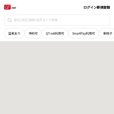
北海道
枝幸郡枝幸町
岡島
地域選択で探す
ログイン
新規登録
空車あり
予約可
QT-net利用可
SmartPay利用可
車椅子