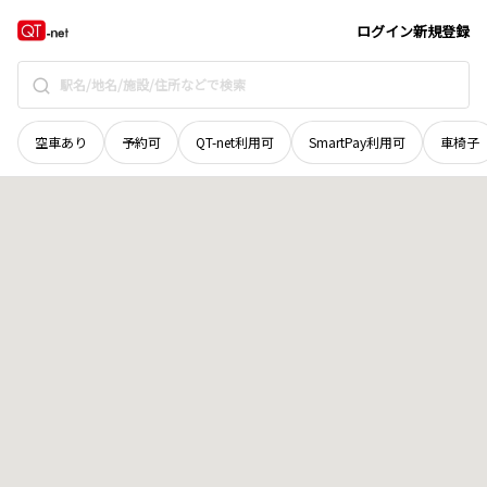
北海道
枝幸郡浜頓別町
北四条
地域選択で探す
ログイン
新規登録
空車あり
予約可
QT-net利用可
SmartPay利用可
車椅子