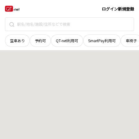
北海道
枝幸郡浜頓別町
地域選択で探す
ログイン
新規登録
空車あり
予約可
QT-net利用可
SmartPay利用可
車椅子