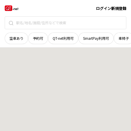
北海道
根室市
友知
地域選択で探す
ログイン
新規登録
空車あり
予約可
QT-net利用可
SmartPay利用可
車椅子