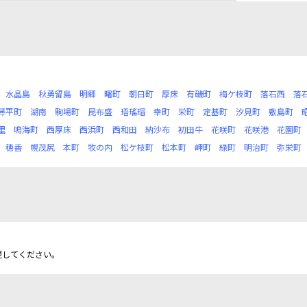
水晶島
秋勇留島
明郷
曙町
朝日町
厚床
有磯町
梅ケ枝町
落石西
落
琴平町
湖南
駒場町
昆布盛
珸瑤瑁
幸町
栄町
定基町
汐見町
敷島町
里
鳴海町
西厚床
西浜町
西和田
納沙布
初田牛
花咲町
花咲港
花園町
穂香
幌茂尻
本町
牧の内
松ケ枝町
松本町
岬町
緑町
明治町
弥栄町
更してください。