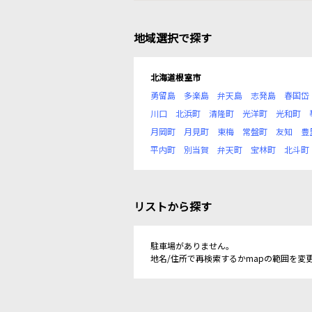
地域選択で探す
北海道根室市
勇留島
多楽島
弁天島
志発島
春国岱
川口
北浜町
清隆町
光洋町
光和町
月岡町
月見町
東梅
常盤町
友知
豊
平内町
別当賀
弁天町
宝林町
北斗町
リストから探す
駐車場がありません。
地名/住所で再検索するかmapの範囲を変