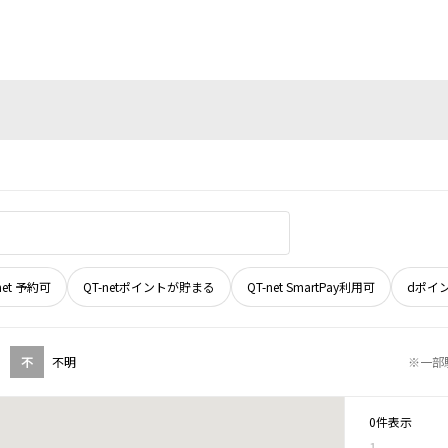
net 予約可
QT-netポイントが貯まる
QT-net SmartPay利用可
dポイ
不
不明
※一部
0件表示
1