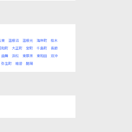
石東
温根沼
温根元
海岸町
桂木
昭和町
大正町
宝町
千島町
長節
歯舞
浜松
東厚床
東和田
双沖
弥生町
槍昔
酪陽