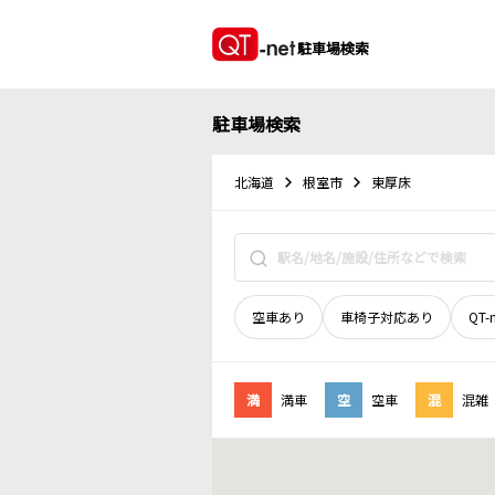
駐車場検索
駐車場検索
北海道
根室市
東厚床
空車あり
車椅子対応あり
QT-
満
満車
空
空車
混
混雑