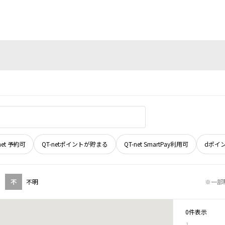
net 予約可
QT-netポイントが貯まる
QT-net SmartPay利用可
dポイ
不
不明
※一部
0件表示
1