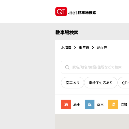
駐車場検索
駐車場検索
北海道
根室市
温根元
空車あり
車椅子対応あり
QT-
満
満車
空
空車
混
混雑