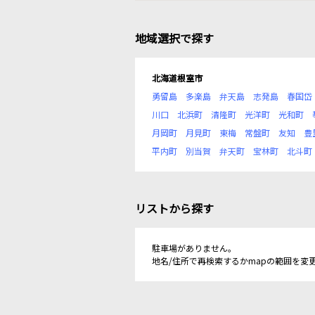
地域選択で探す
北海道根室市
勇留島
多楽島
弁天島
志発島
春国岱
川口
北浜町
清隆町
光洋町
光和町
月岡町
月見町
東梅
常盤町
友知
豊
平内町
別当賀
弁天町
宝林町
北斗町
リストから探す
駐車場がありません。
地名/住所で再検索するかmapの範囲を変