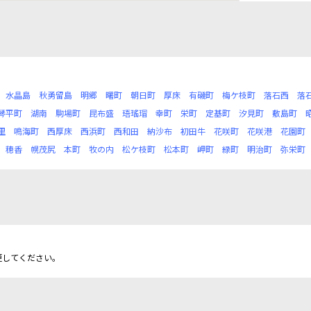
水晶島
秋勇留島
明郷
曙町
朝日町
厚床
有磯町
梅ケ枝町
落石西
落
琴平町
湖南
駒場町
昆布盛
珸瑤瑁
幸町
栄町
定基町
汐見町
敷島町
里
鳴海町
西厚床
西浜町
西和田
納沙布
初田牛
花咲町
花咲港
花園町
穂香
幌茂尻
本町
牧の内
松ケ枝町
松本町
岬町
緑町
明治町
弥栄町
更してください。