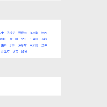
石東
温根沼
温根元
海岸町
桂木
昭和町
大正町
宝町
千島町
長節
歯舞
浜松
東厚床
東和田
双沖
弥生町
槍昔
酪陽