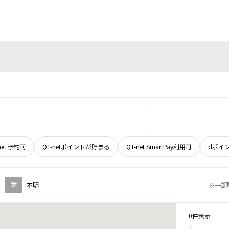
net 予約可
QT-netポイントが貯まる
QT-net SmartPay利用可
dポイ
不
不明
※一部
0件表示
1