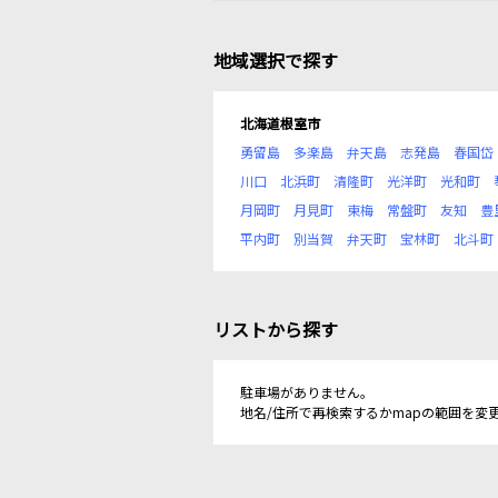
地域選択で探す
北海道根室市
勇留島
多楽島
弁天島
志発島
春国岱
川口
北浜町
清隆町
光洋町
光和町
月岡町
月見町
東梅
常盤町
友知
豊
平内町
別当賀
弁天町
宝林町
北斗町
リストから探す
駐車場がありません。
地名/住所で再検索するかmapの範囲を変