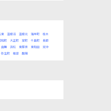
石東
温根沼
温根元
海岸町
桂木
昭和町
大正町
宝町
千島町
長節
歯舞
浜松
東厚床
東和田
双沖
弥生町
槍昔
酪陽