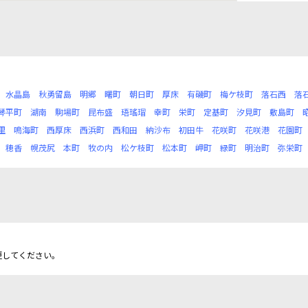
水晶島
秋勇留島
明郷
曙町
朝日町
厚床
有磯町
梅ケ枝町
落石西
落
琴平町
湖南
駒場町
昆布盛
珸瑤瑁
幸町
栄町
定基町
汐見町
敷島町
里
鳴海町
西厚床
西浜町
西和田
納沙布
初田牛
花咲町
花咲港
花園町
穂香
幌茂尻
本町
牧の内
松ケ枝町
松本町
岬町
緑町
明治町
弥栄町
更してください。