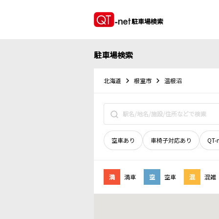
駐車場検索
駐車場検索
北海道
根室市
温根沼
空車あり
車椅子対応あり
QT-
満
満車
空
空車
混
混雑