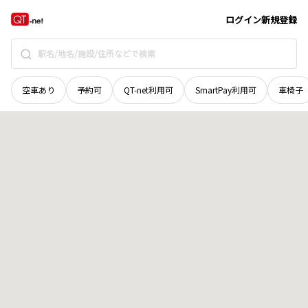
北海道
根室市
納沙布
地域選択で探す
ログイン
新規登録
空車あり
予約可
QT-net利用可
SmartPay利用可
車椅子