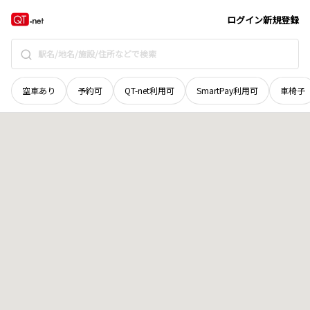
北海道
様似郡様似町
字冬島
地域選択で探す
ログイン
新規登録
空車あり
予約可
QT-net利用可
SmartPay利用可
車椅子