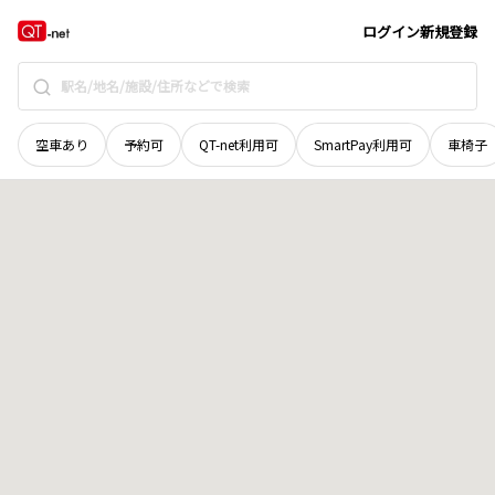
北海道
標津郡中標津町
字当幌三十九線
地域選択で探す
ログイン
新規登録
空車あり
予約可
QT-net利用可
SmartPay利用可
車椅子