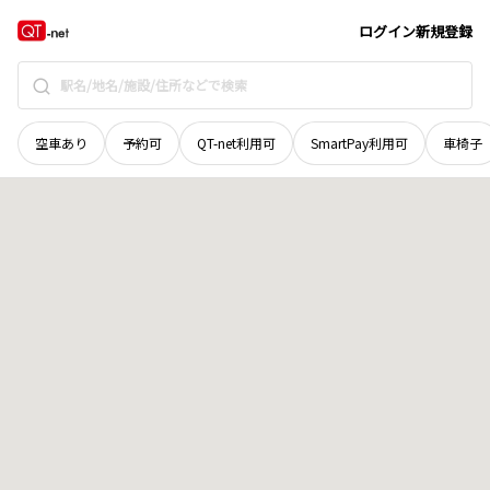
北海道
標津郡中標津町
東三十九条北
地域選択で探す
ログイン
新規登録
空車あり
予約可
QT-net利用可
SmartPay利用可
車椅子