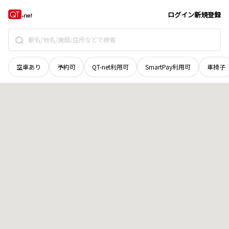
北海道
標津郡中標津町
東二十一条南
地域選択で探す
ログイン
新規登録
空車あり
予約可
QT-net利用可
SmartPay利用可
車椅子