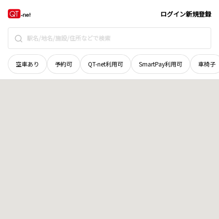
北海道
標津郡中標津町
東二十条北
地域選択で探す
ログイン
新規登録
空車あり
予約可
QT-net利用可
SmartPay利用可
車椅子