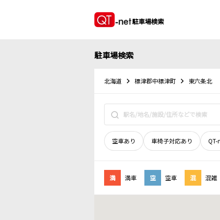
駐車場検索
駐車場検索
北海道
標津郡中標津町
東六条北
空車あり
車椅子対応あり
QT-
満
満車
空
空車
混
混雑