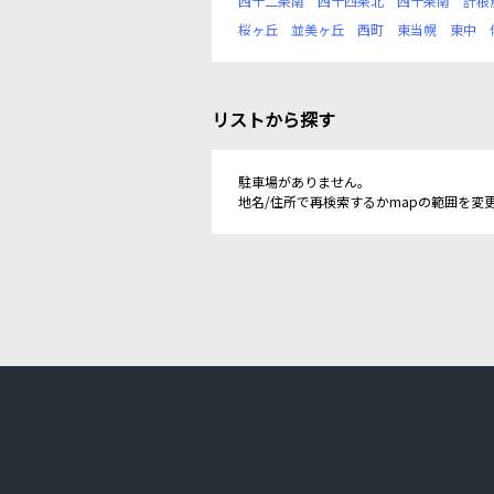
西十二条南
西十四条北
西十条南
計根
桜ヶ丘
並美ヶ丘
西町
東当幌
東中
リストから探す
駐車場がありません。
地名/住所で再検索するかmapの範囲を変