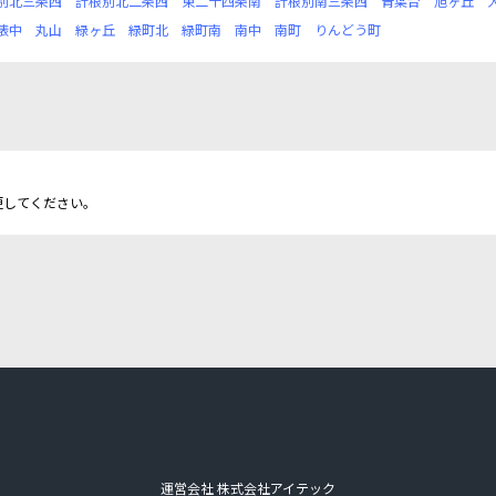
別北三条西
計根別北二条西
東二十四条南
計根別南三条西
青葉台
旭ヶ丘
俵中
丸山
緑ヶ丘
緑町北
緑町南
南中
南町
りんどう町
更してください。
運営会社 株式会社アイテック