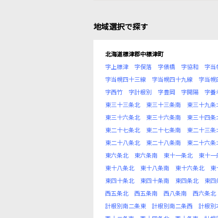
地域選択で探す
北海道標津郡中標津町
字上標津
字俣落
字俵橋
字協和
字当
字当幌四十三線
字当幌四十九線
字当幌
字西竹
字計根別
字豊岡
字開陽
字養
東三十三条北
東三十三条南
東三十九条
東三十六条北
東三十六条南
東三十四条
東二十七条北
東二十七条南
東二十三条
東二十八条北
東二十八条南
東二十六条
東六条北
東六条南
東十一条北
東十一
東十八条北
東十八条南
東十六条北
東
東四十条北
東四十条南
東四条北
東四
西五条北
西五条南
西八条南
西六条北
計根別南二条東
計根別南二条西
計根別