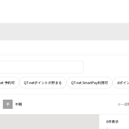
net 予約可
QT-netポイントが貯まる
QT-net SmartPay利用可
dポイ
不
不明
※一部
0件表示
1