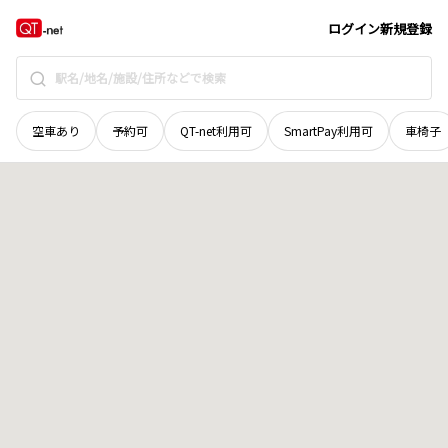
北海道
標津郡中標津町
東十一条南
地域選択で探す
ログイン
新規登録
空車あり
予約可
QT-net利用可
SmartPay利用可
車椅子