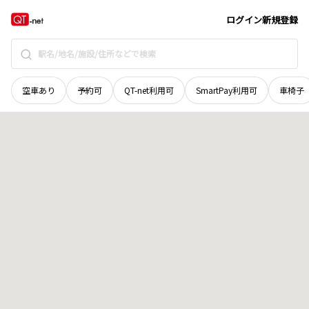
北海道
標津郡中標津町
東十三条北
地域選択で探す
ログイン
新規登録
空車あり
予約可
QT-net利用可
SmartPay利用可
車椅子