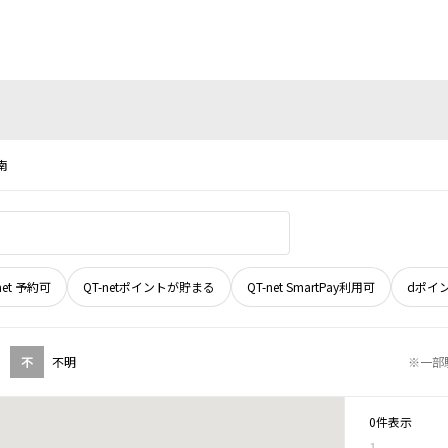
南
net 予約可
QT-netポイントが貯まる
QT-net SmartPay利用可
dポイ
不
不明
※一部
0件表示
1