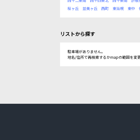
西十二条南
西十四条北
西十条南
計根
桜ヶ丘
並美ヶ丘
西町
東当幌
東中
リストから探す
駐車場がありません。
地名/住所で再検索するかmapの範囲を変