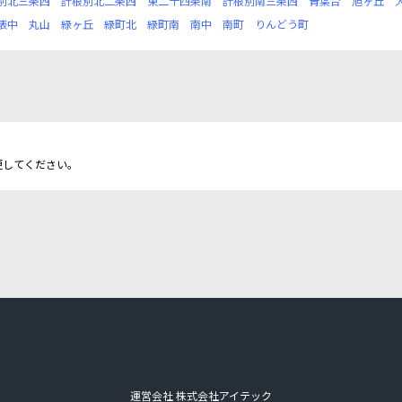
別北三条西
計根別北二条西
東二十四条南
計根別南三条西
青葉台
旭ヶ丘
俵中
丸山
緑ヶ丘
緑町北
緑町南
南中
南町
りんどう町
更してください。
運営会社 株式会社アイテック