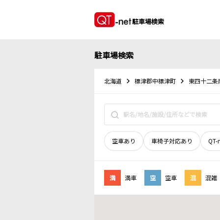
駐車場検索
駐車場検索
北海道
標津郡中標津町
東四十二条
空車あり
車椅子対応あり
QT-
満
満車
空
空車
混
混雑