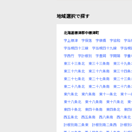
地域選択で探す
北海道標津郡中標津町
字上標津
字俣落
字俵橋
字協和
字当
字当幌四十三線
字当幌四十九線
字当幌
字西竹
字計根別
字豊岡
字開陽
字養
東三十三条北
東三十三条南
東三十九条
東三十六条北
東三十六条南
東三十四条
東二十七条北
東二十七条南
東二十三条
東二十八条北
東二十八条南
東二十六条
東六条北
東六条南
東十一条北
東十一
東十八条北
東十八条南
東十六条北
東
東四十条北
東四十条南
東四条北
東四
西五条北
西五条南
西八条南
西六条北
計根別南二条東
計根別南二条西
計根別