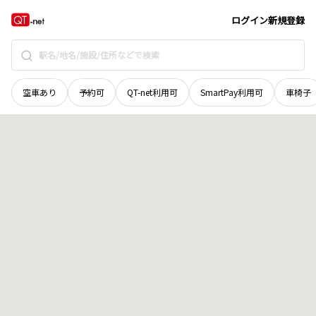
北海道
標津郡中標津町
東当幌
地域選択で探す
ログイン
新規登録
空車あり
予約可
QT-net利用可
SmartPay利用可
車椅子