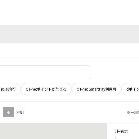
net 予約可
QT-netポイントが貯まる
QT-net SmartPay利用可
dポイ
不
不明
※一部
0件表示
1