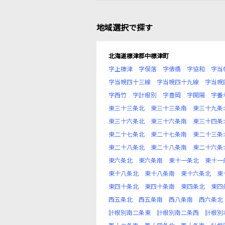
地域選択で探す
北海道標津郡中標津町
字上標津
字俣落
字俵橋
字協和
字当
字当幌四十三線
字当幌四十九線
字当幌
字西竹
字計根別
字豊岡
字開陽
字養
東三十三条北
東三十三条南
東三十九条
東三十六条北
東三十六条南
東三十四条
東二十七条北
東二十七条南
東二十三条
東二十八条北
東二十八条南
東二十六条
東六条北
東六条南
東十一条北
東十一
東十八条北
東十八条南
東十六条北
東
東四十条北
東四十条南
東四条北
東四
西五条北
西五条南
西八条南
西六条北
計根別南二条東
計根別南二条西
計根別