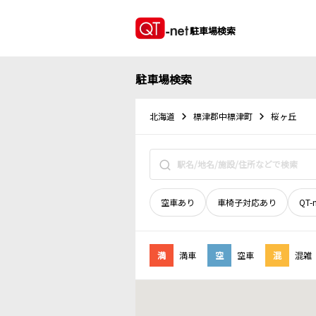
駐車場検索
駐車場検索
北海道
標津郡中標津町
桜ヶ丘
空車あり
車椅子対応あり
QT-
満
満車
空
空車
混
混雑