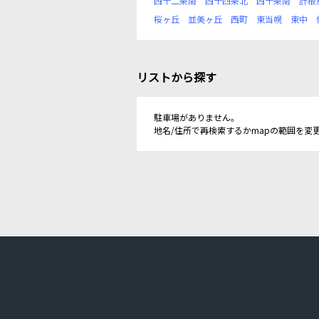
西十二条南
西十四条北
西十条南
計根
桜ヶ丘
並美ヶ丘
西町
東当幌
東中
リストから探す
駐車場がありません。
地名/住所で再検索するかmapの範囲を変