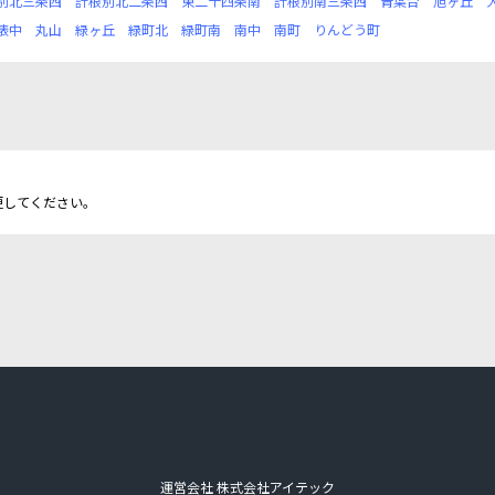
別北三条西
計根別北二条西
東二十四条南
計根別南三条西
青葉台
旭ヶ丘
俵中
丸山
緑ヶ丘
緑町北
緑町南
南中
南町
りんどう町
更してください。
運営会社 株式会社アイテック