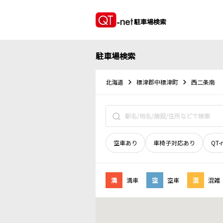
駐車場検索
駐車場検索
北海道
標津郡中標津町
西二条南
空車あり
車椅子対応あり
QT-
満
満車
空
空車
混
混雑