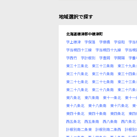
地域選択で探す
北海道標津郡中標津町
字上標津
字俣落
字俵橋
字協和
字当
字当幌四十三線
字当幌四十九線
字当幌
字西竹
字計根別
字豊岡
字開陽
字養
東三十三条北
東三十三条南
東三十九条
東三十六条北
東三十六条南
東三十四条
東二十七条北
東二十七条南
東二十三条
東二十八条北
東二十八条南
東二十六条
東六条北
東六条南
東十一条北
東十一
東十八条北
東十八条南
東十六条北
東
東四十条北
東四十条南
東四条北
東四
西五条北
西五条南
西八条南
西六条北
計根別南二条東
計根別南二条西
計根別