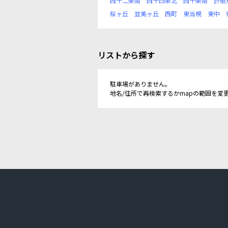
西十二条南
西十四条北
西十条南
計根
桜ヶ丘
並美ヶ丘
西町
東当幌
東中
リストから探す
駐車場がありません。
地名/住所で再検索するかmapの範囲を変