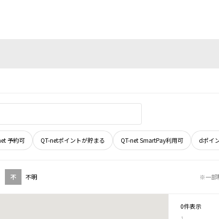
net 予約可
QT-netポイントが貯まる
QT-net SmartPay利用可
dポイ
不
不明
※一部
0件表示
1