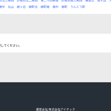
別北三条西
計根別北二条西
東二十四条南
計根別南三条西
青葉台
旭ヶ丘
俵中
丸山
緑ヶ丘
緑町北
緑町南
南中
南町
りんどう町
更してください。
運営会社 株式会社アイテック