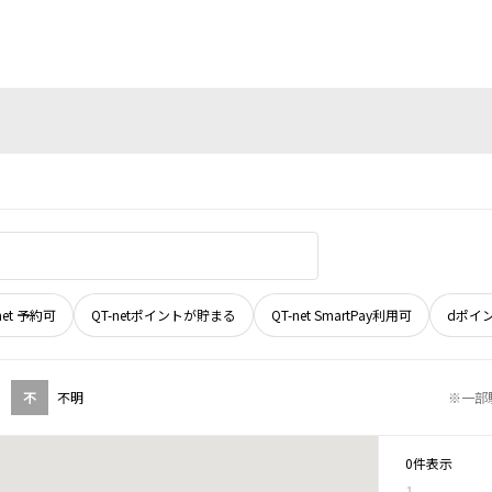
net 予約可
QT-netポイントが貯まる
QT-net SmartPay利用可
dポイ
不
不明
※一部
0件表示
1