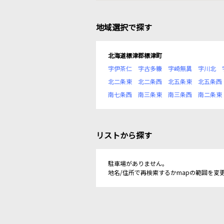
地域選択で探す
北海道標津郡標津町
字伊茶仁
字古多糠
字崎無異
字川北
北二条東
北二条西
北五条東
北五条西
南七条西
南三条東
南三条西
南二条東
リストから探す
駐車場がありません。
地名/住所で再検索するかmapの範囲を変