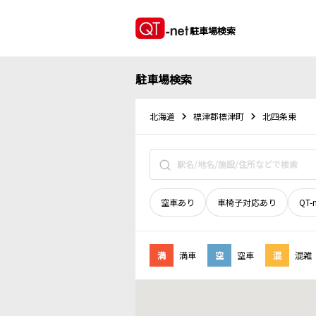
駐車場検索
駐車場検索
北海道
標津郡標津町
北四条東
空車あり
車椅子対応あり
QT-
満
満車
空
空車
混
混雑