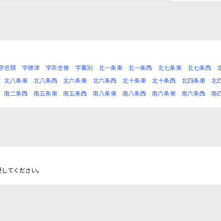
字忠類
字標津
字茶志骨
字薫別
北一条東
北一条西
北七条東
北七条西
北八条東
北八条西
北六条東
北六条西
北十条東
北十条西
北四条東
北
南二条西
南五条東
南五条西
南八条東
南八条西
南六条東
南六条西
南
更してください。