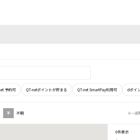
net 予約可
QT-netポイントが貯まる
QT-net SmartPay利用可
dポイ
不
不明
※一部
0件表示
1