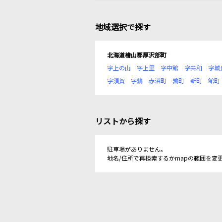
地域選択で探す
北海道檜山郡厚沢部町
字上の山
字上里
字中館
字共和
字城
字須賀
字鶉
赤沼町
鶉町
新町
館町
リストから探す
駐車場がありません。
地名/住所で再検索するかmapの範囲を変