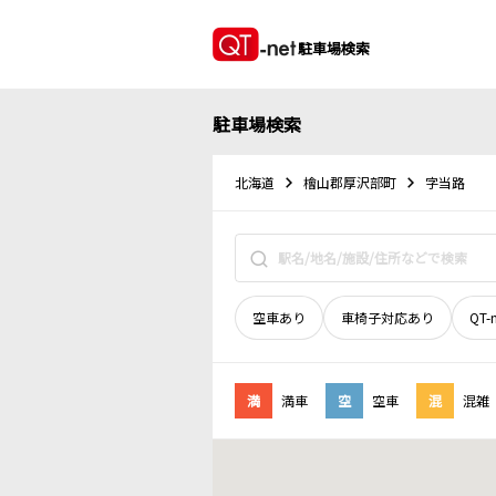
駐車場検索
駐車場検索
北海道
檜山郡厚沢部町
字当路
空車あり
車椅子対応あり
QT-
満
満車
空
空車
混
混雑