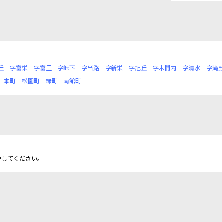
丘
字富栄
字富里
字峠下
字当路
字新栄
字旭丘
字木間内
字清水
字滝
本町
松園町
緑町
南館町
更してください。