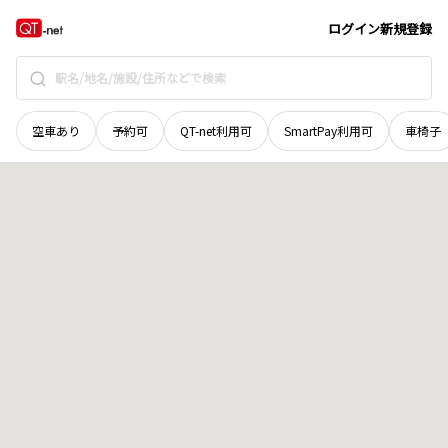
北海道
檜山郡厚沢部町
字相生
地域選択で探す
ログイン
新規登録
空車あり
予約可
QT-net利用可
SmartPay利用可
車椅子