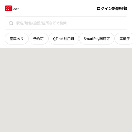
北海道
檜山郡厚沢部町
緑町
地域選択で探す
ログイン
新規登録
空車あり
予約可
QT-net利用可
SmartPay利用可
車椅子