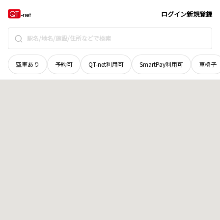
北海道
檜山郡江差町
字越前町
地域選択で探す
ログイン
新規登録
空車あり
予約可
QT-net利用可
SmartPay利用可
車椅子