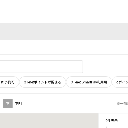
net 予約可
QT-netポイントが貯まる
QT-net SmartPay利用可
dポイ
不
不明
※一部
0件表示
1