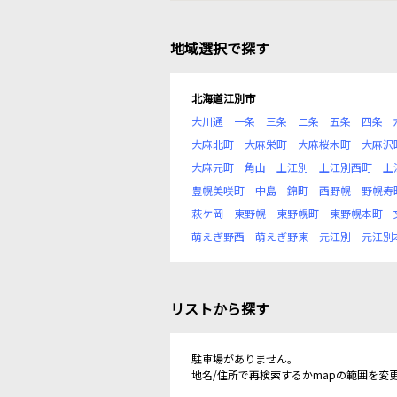
地域選択で探す
北海道江別市
大川通
一条
三条
二条
五条
四条
大麻北町
大麻栄町
大麻桜木町
大麻沢
大麻元町
角山
上江別
上江別西町
上
豊幌美咲町
中島
錦町
西野幌
野幌寿
萩ケ岡
東野幌
東野幌町
東野幌本町
萌えぎ野西
萌えぎ野東
元江別
元江別
リストから探す
駐車場がありません。
地名/住所で再検索するかmapの範囲を変