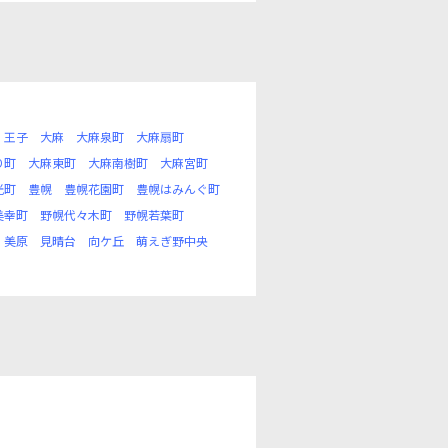
王子
大麻
大麻泉町
大麻扇町
り町
大麻東町
大麻南樹町
大麻宮町
光町
豊幌
豊幌花園町
豊幌はみんぐ町
美幸町
野幌代々木町
野幌若葉町
美原
見晴台
向ケ丘
萌えぎ野中央