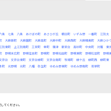
六条
七条
八条
あけぼの町
あさひが丘
朝日町
いずみ野
一番町
江別太
町
大麻新町
大麻園町
大麻高町
大麻中町
大麻西町
大麻晴美町
大麻ひか
江別東町
上江別南町
工栄町
幸町
篠津
新栄台
高砂町
中央町
対雁
東
町
野幌末広町
野幌住吉町
野幌町
野幌屯田町
野幌東町
野幌松並町
野幌
文京台
文京台東町
文京台緑町
文京台南町
牧場町
緑ケ丘
緑町西
緑町東
本町
元野幌
元町
八幡
弥生町
ゆめみ野東町
ゆめみ野南町
若草町
更してください。