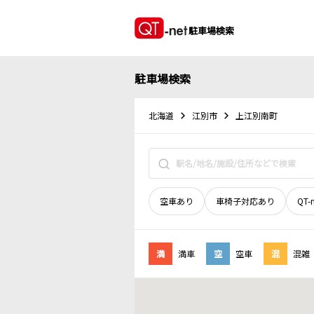
駐車場検索
駐車場検索
北海道
江別市
上江別南町
空車あり
車椅子対応あり
QT-
満
満車
空
空車
混
混雑