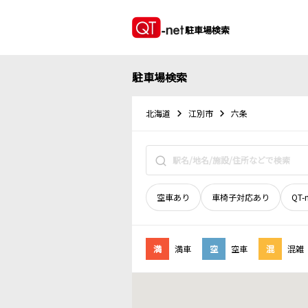
駐車場検索
駐車場検索
北海道
江別市
六条
空車あり
車椅子対応あり
QT-
満
満車
空
空車
混
混雑