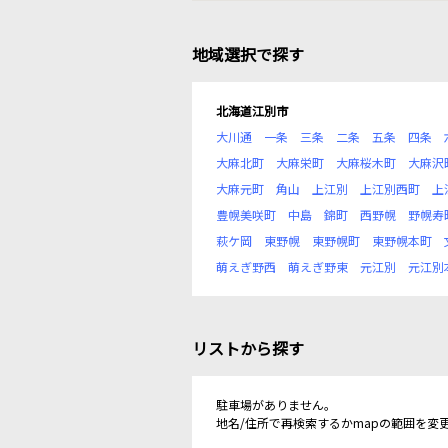
地域選択で探す
北海道江別市
大川通
一条
三条
二条
五条
四条
大麻北町
大麻栄町
大麻桜木町
大麻沢
大麻元町
角山
上江別
上江別西町
上
豊幌美咲町
中島
錦町
西野幌
野幌寿
萩ケ岡
東野幌
東野幌町
東野幌本町
萌えぎ野西
萌えぎ野東
元江別
元江別
リストから探す
駐車場がありません。
地名/住所で再検索するかmapの範囲を変