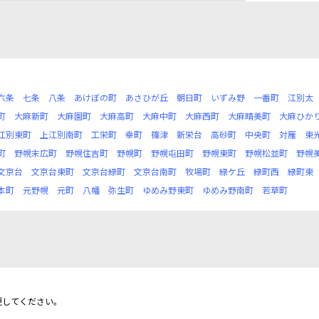
六条
七条
八条
あけぼの町
あさひが丘
朝日町
いずみ野
一番町
江別太
町
大麻新町
大麻園町
大麻高町
大麻中町
大麻西町
大麻晴美町
大麻ひか
江別東町
上江別南町
工栄町
幸町
篠津
新栄台
高砂町
中央町
対雁
東
町
野幌末広町
野幌住吉町
野幌町
野幌屯田町
野幌東町
野幌松並町
野幌
文京台
文京台東町
文京台緑町
文京台南町
牧場町
緑ケ丘
緑町西
緑町東
本町
元野幌
元町
八幡
弥生町
ゆめみ野東町
ゆめみ野南町
若草町
更してください。