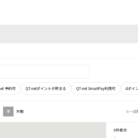
net 予約可
QT-netポイントが貯まる
QT-net SmartPay利用可
dポイ
不
不明
※一部
0件表示
1