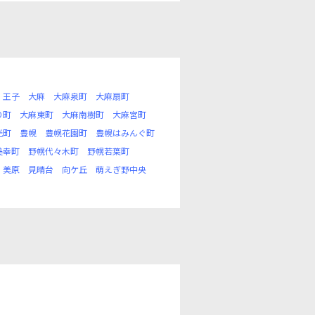
王子
大麻
大麻泉町
大麻扇町
り町
大麻東町
大麻南樹町
大麻宮町
光町
豊幌
豊幌花園町
豊幌はみんぐ町
美幸町
野幌代々木町
野幌若葉町
美原
見晴台
向ケ丘
萌えぎ野中央