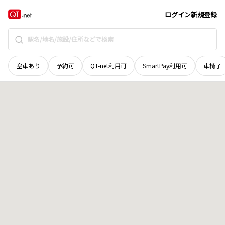
北海道
江別市
四条
地域選択で探す
ログイン
新規登録
空車あり
予約可
QT-net利用可
SmartPay利用可
車椅子