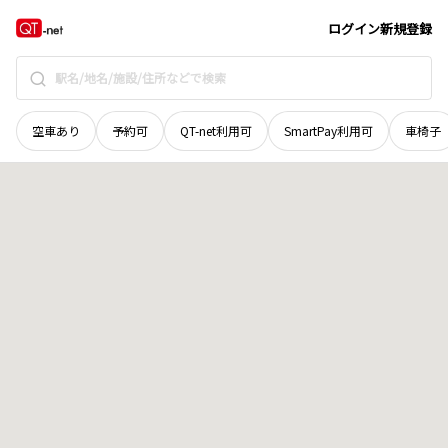
北海道
江別市
大麻新町
地域選択で探す
ログイン
新規登録
空車あり
予約可
QT-net利用可
SmartPay利用可
車椅子