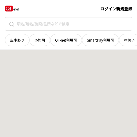
北海道
江別市
工栄町
地域選択で探す
ログイン
新規登録
空車あり
予約可
QT-net利用可
SmartPay利用可
車椅子