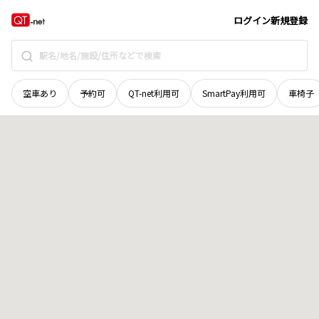
北海道
江別市
野幌松並町
地域選択で探す
ログイン
新規登録
空車あり
予約可
QT-net利用可
SmartPay利用可
車椅子