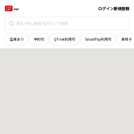
北海道
江別市
高砂町
地域選択で探す
ログイン
新規登録
空車あり
予約可
QT-net利用可
SmartPay利用可
車椅子