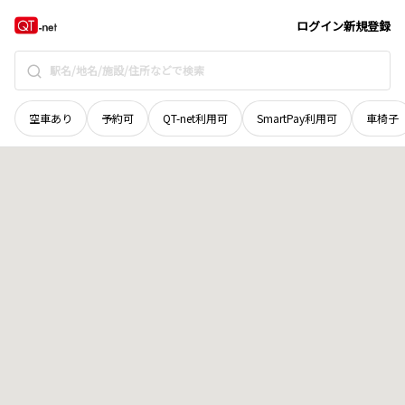
北海道
沙流郡平取町
字旭
地域選択で探す
ログイン
新規登録
空車あり
予約可
QT-net利用可
SmartPay利用可
車椅子